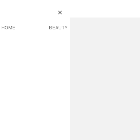
AUTY
NU
OME MENU
BEAUTY MENU
ZAMKNIJ
HOME
BEAUTY
174,99 PLN