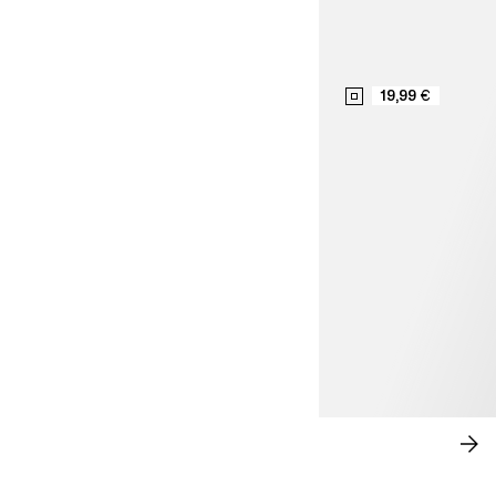
19,99 €
ESTILO SOFISTICADO
CO
AH