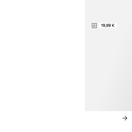
19,99 €
ESTILO SOFISTICADO
CO
AH