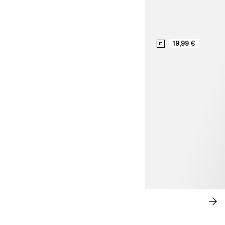
19,99 €
ESTILO SOFISTICADO
CO
AH