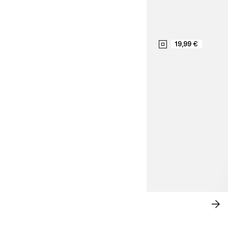
19,99 €
ESTILO SOFISTICADO
CO
AH