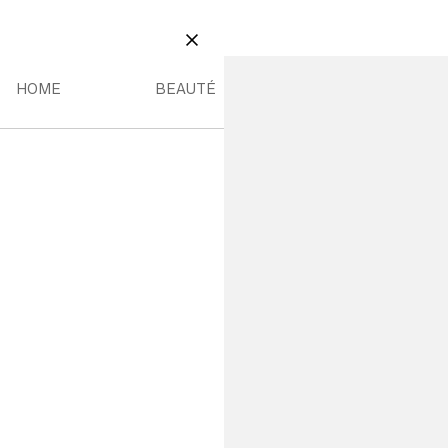
BEAUTÉ
NT MENU
HOME MENU
BEAUTÉ MENU
FERMER
HOME
BEAUTÉ
14,99 €