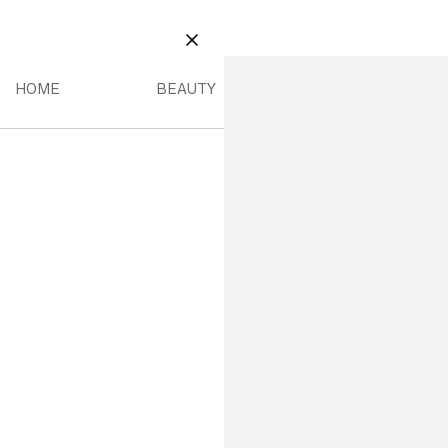
BEAUTY
 MENÚ
HOME MENÚ
BEAUTY MENÚ
CERRAR
HOME
BEAUTY
14,99 €