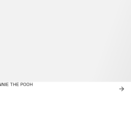
NNIE THE POOH
COM
AHO