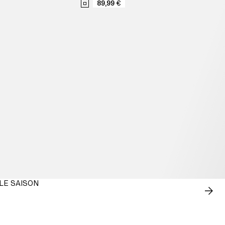
89,99 €
LE SAISON
ACH
MAI