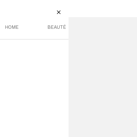
BEAUTÉ
NT MENU
HOME MENU
BEAUTÉ MENU
FERMER
HOME
BEAUTÉ
39,99 €