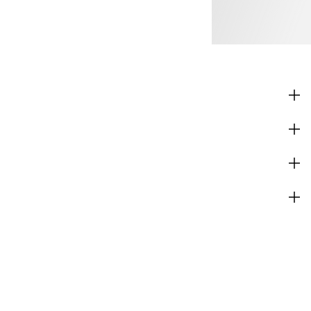
WINKELEN
BEDRIJFSGEGEVENS
HELP
WORD NU LID
H&M
België (€)
REGIO WIJZIGEN