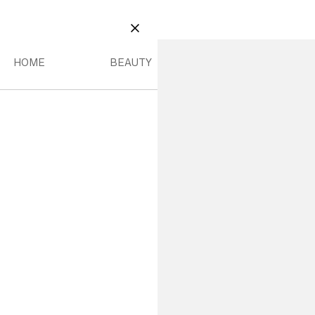
E
BEAUTY
DEREN MENU
HOME MENU
BEAUTY MENU
SLUITEN
HOME
BEAUTY