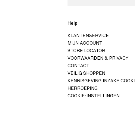
o
Help
KLANTENSERVICE
ROUP
MIJN ACCOUNT
ID H&M GROUP
STORE LOCATOR
VOORWAARDEN & PRIVACY
ELATIONS
CONTACT
 GOVERNANCE
VEILIG SHOPPEN
JKHEIDSVERKLARING
KENNISGEVING INZAKE COOK
HERROEPING
COOKIE-INSTELLINGEN